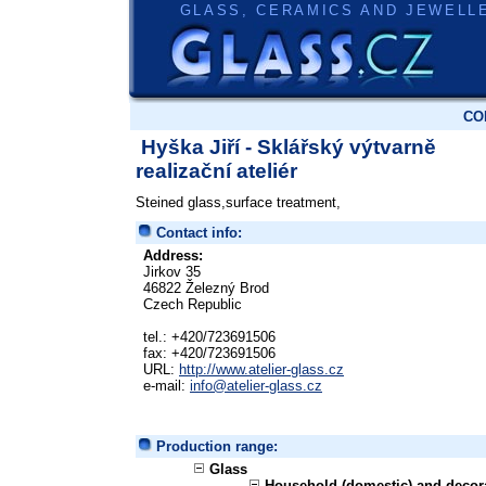
GLASS, CERAMICS AND JEWELL
CO
Hyška Jiří - Sklářský výtvarně
realizační ateliér
Steined glass,surface treatment,
Contact info:
Address:
Jirkov 35
46822 Železný Brod
Czech Republic
tel.: +420/723691506
fax: +420/723691506
URL:
http://www.atelier-glass.cz
e-mail:
info@atelier-glass.cz
Production range:
Glass
Household (domestic) and decor